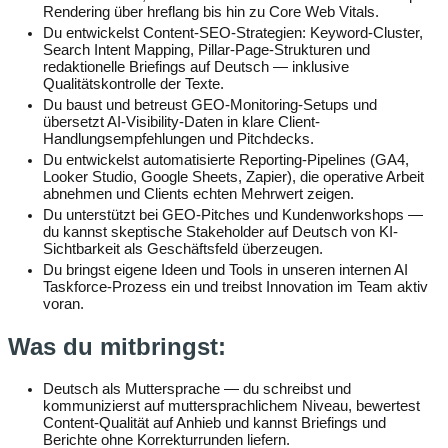
Rendering über hreflang bis hin zu Core Web Vitals.
Du entwickelst Content-SEO-Strategien: Keyword-Cluster,
Search Intent Mapping, Pillar-Page-Strukturen und
redaktionelle Briefings auf Deutsch — inklusive
Qualitätskontrolle der Texte.
Du baust und betreust GEO-Monitoring-Setups und
übersetzt AI-Visibility-Daten in klare Client-
Handlungsempfehlungen und Pitchdecks.
Du entwickelst automatisierte Reporting-Pipelines (GA4,
Looker Studio, Google Sheets, Zapier), die operative Arbeit
abnehmen und Clients echten Mehrwert zeigen.
Du unterstützt bei GEO-Pitches und Kundenworkshops —
du kannst skeptische Stakeholder auf Deutsch von KI-
Sichtbarkeit als Geschäftsfeld überzeugen.
Du bringst eigene Ideen und Tools in unseren internen AI
Taskforce-Prozess ein und treibst Innovation im Team aktiv
voran.
Was du mitbringst:
Deutsch als Muttersprache — du schreibst und
kommunizierst auf muttersprachlichem Niveau, bewertest
Content-Qualität auf Anhieb und kannst Briefings und
Berichte ohne Korrekturrunden liefern.