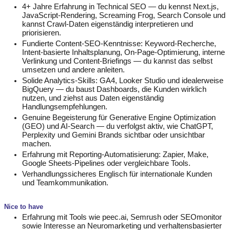
4+ Jahre Erfahrung in Technical SEO — du kennst Next.js,
JavaScript-Rendering, Screaming Frog, Search Console und
kannst Crawl-Daten eigenständig interpretieren und
priorisieren.
Fundierte Content-SEO-Kenntnisse: Keyword-Recherche,
Intent-basierte Inhaltsplanung, On-Page-Optimierung, interne
Verlinkung und Content-Briefings — du kannst das selbst
umsetzen und andere anleiten.
Solide Analytics-Skills: GA4, Looker Studio und idealerweise
BigQuery — du baust Dashboards, die Kunden wirklich
nutzen, und ziehst aus Daten eigenständig
Handlungsempfehlungen.
Genuine Begeisterung für Generative Engine Optimization
(GEO) und AI-Search — du verfolgst aktiv, wie ChatGPT,
Perplexity und Gemini Brands sichtbar oder unsichtbar
machen.
Erfahrung mit Reporting-Automatisierung: Zapier, Make,
Google Sheets-Pipelines oder vergleichbare Tools.
Verhandlungssicheres Englisch für internationale Kunden
und Teamkommunikation.
Nice to have
Erfahrung mit Tools wie peec.ai, Semrush oder SEOmonitor
sowie Interesse an Neuromarketing und verhaltensbasierter