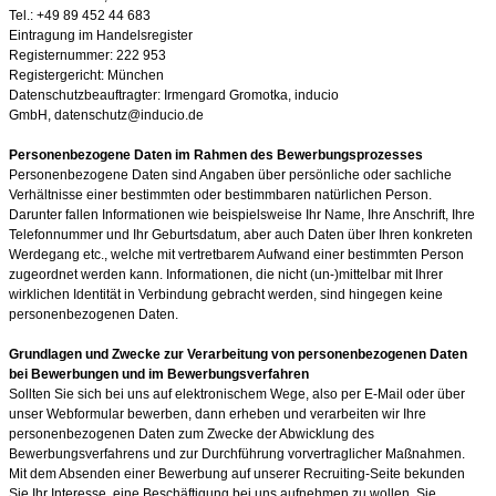
Tel.:
+49 89 452 44 683
Eintragung im Handelsregister
Registernummer: 222 953
Registe
rgericht: München
Datenschutzbeauftragter:
Irmengard Gromotka, inducio
GmbH, datenschutz@inducio.de
Personenbezogene Daten im Rahmen des Bewerbungsprozesses
Personenbezogene Daten sind Angaben über persönliche oder sachliche
Verhältnisse einer bestimmten oder bestimmbaren natürlichen Person.
Darunter fallen Informationen wie beispielsweise Ihr Name, Ihre Anschrift, Ihre
Telefonnummer und Ihr Geburtsdatum, aber auch Daten über Ihren konkreten
Werdegang etc., welche mit vertretbarem Aufwand einer bestimmten Person
zugeordnet werden kann. Informationen, die nicht (un-)mittelbar mit Ihrer
wirklichen Identität in Verbindung gebracht werden, sind hingegen keine
personenbezogenen Daten.
Grundlagen und Zwecke zur Verarbeitung von personenbezogenen Daten
bei Bewerbungen und im Bewerbungsverfahren
Sollten Sie sich bei uns auf elektronischem Wege, also per E-Mail oder über
unser Webformular bewerben, dann erheben und verarbeiten wir Ihre
personenbezogenen Daten zum Zwecke der Abwicklung des
Bewerbungsverfahrens und zur Durchführung vorvertraglicher Maßnahmen.
Mit dem Absenden einer Bewerbung auf unserer Recruiting-Seite bekunden
Sie Ihr Interesse, eine Beschäftigung bei uns aufnehmen zu wollen. Sie