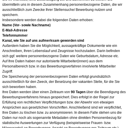
übermitteln uns in diesem Zusammenhang personenbezogene Daten, die wir
ausschließlich zum Zwecke Ihrer Stellensuche/ Bewerbung nutzen und
speichern.
Insbesondere werden dabei die folgenden Daten erhoben:
Name (Vor- sowie Nachname)
E-Mail-Adresse
Telefonnummer
Kanal, wie Sie auf uns aufmerksam geworden sind
Außerdem haben Sie die Möglichkeit, aussagekräftige Dokumente wie ein
Anschreiben, Ihren Lebenslauf und Zeugnisse hochzuladen. Darin befinden
sich ggf. weitere personenbezogene Daten wie Geburtsdatum, Adresse etc.
Auf Ihre Daten haben nur autorisierte Mitarbeiter(innen) aus dem
Personalbereich bzw. in das Bewerbungsverfahren involvierte Mitarbeiter
Zugriff.
Die Speicherung der personenbezogenen Daten erfolgt grundsätzlich
ausschließlich für den Zweck, der Besetzung der vakanten Stelle, für die Sie
sich beworben haben.
Ihre Daten werden über einen Zeitraum von
90
Tagen
über die Beendigung des
Bewerbungsverfahrens hinaus gespeichert. Dies erfolgt in der Regel zur
Erfüllung von rechtlichen Verpflichtungen bzw. der Abwehr von etwaigen
Ansprüchen aus gesetzlichen Vorschriften. Anschließend sind wir verpflichtet,
Ihre Daten zu löschen bzw. zu anonymisieren. In diesem Falle stehen uns die
Daten nur noch als sogenannte Metadaten ohne direkten Personenbezug für
statistische Auswertungen zur Verfügung (beispielsweise Frauen- bzw.
Männeranteil an Bewerbungen, Anzahl an Bewerbungen pro Zeitraum etc.).