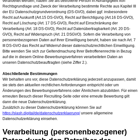
verarbeitet werden, haben Sie als betroffene Person in Abhängigkeit von
Rechtsgrundlage und Zweck der Verarbeitung bestimmte Rechte aus Kapitel III
der EU Datenschutzgrundverordnung (DS-GVO), dabei ggf. insbesondere
Recht auf Auskunft (Art.15 DS-GVO), Recht auf Berichtigung (Art.16 DS-GVO),
Recht auf Löschung (Art. 17 DS-GVO), Recht auf Einschränkung der
Verarbeitung (Art. 18 DS-GVO), Recht auf Datenübertragbarkeit (Art. 20 DS-
GVO), Recht auf Widerspruch (Art. 21 DSGVO). Sofern die Verarbeitung von
personenbezogenen Daten auf Ihrer Einwilligung beruht, haben sie nach Art. 7
III DS-GVO das Recht auf Widerruf dieser datenschutzrechtlichen Einwilligung.
Bitte wenden Sie sich zur Geltendmachung Ihrer Betroffenenrechte in Bezug
auf die in diesem Online-Bewerbungsverfahren verarbeiteten Daten an
unseren Datenschutzbeauftragten (siehe Ziffer 2.).
Abschließende Bestimmungen
Wir behalten uns vor, diese Datenschutzerklärung jederzeit anzupassen, damit
sie stets den aktuellen rechtlichen Anforderungen entspricht oder um
Änderungen des Bewerbungsverfahrens oder Ähnlichem abzubilden. Für einen
erneuten Besuch dieser Recruiting-Seite oder eine erneute Bewerbung gilt
dann die neue Datenschutzerklärung.
Zusätzlich zu dieser Datenschutzerklärung können Sie auf
https://slash.digital/de/datenschutzerklaerung/
unsere allgemeine
Datenschutzerklärung einsehen.
Verarbeitung (personenbezogener)